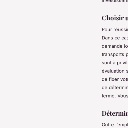
investisse
Choisir
Pour réussi
Dans ce cas
demande loc
transports 
sont à priv
évaluation 
de fixer vo
de détermin
terme. Vou
Détermin
Outre l’emp