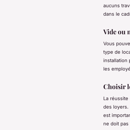
aucuns trav
dans le cadr
Vide ou 
Vous pouvez
type de loca
installatio
les employé
Choisir l
La réussite
des loyers. 
est importan
ne doit pas 