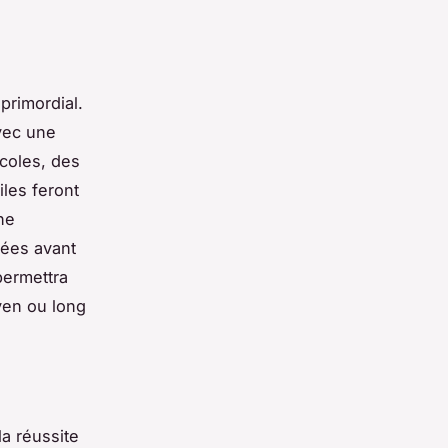
primordial.
avec une
écoles, des
iles feront
ne
nées avant
permettra
oyen ou long
la réussite