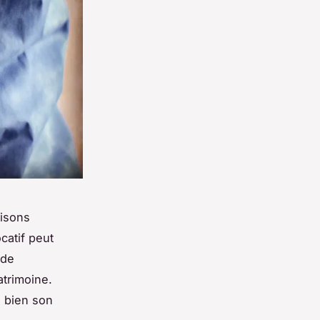
aisons
catif peut
 de
atrimoine.
à bien son