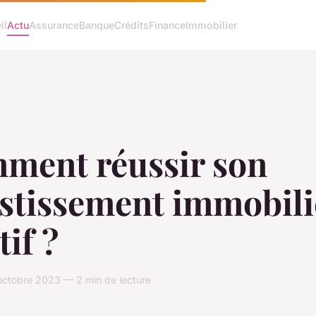
il
Actu
Assurance
Banque
Crédits
Finance
Immobilier
ment réussir son
estissement immobili
tif ?
octobre 2023 — 2 min de lecture