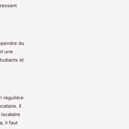
éressant
dépendre du
nt une
tudiants et
n régulière
cataire. Il
 locataire
, il faut