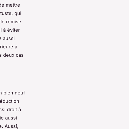
 de mettre
tuste, qui
 de remise
 à éviter
z aussi
rieure à
es deux cas
un bien neuf
réduction
si droit à
ie aussi
e. Aussi,