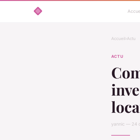
Accue
Accueil
›
Actu
ACTU
Com
inv
loca
yannic — 24 