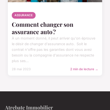
ASSURANCE
Comment changer son
assurance auto ?
À un moment donné, il peut arriver qu'on éprouve
le désir de changer d'assurance auto. Soit le
contrat n'offre pas les garanties dont vous avez
besoin ou la compagnie d'assurance ne respecte
plus ses...
28 mai 2023
2 min de lecture →
Atrebate Immobilier