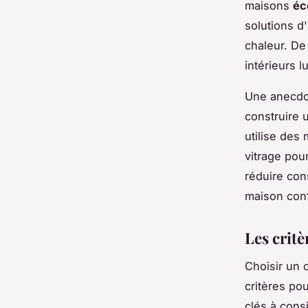
maisons
éc
solutions d
chaleur. De
intérieurs 
Une anecdot
construire 
utilise des
vitrage pou
réduire con
maison conf
Les critè
Choisir un 
critères po
clés à cons