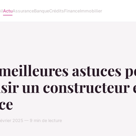
il
Actu
Assurance
Banque
Crédits
Finance
Immobilier
meilleures astuces 
sir un constructeur 
ce
évrier 2025 — 9 min de lecture