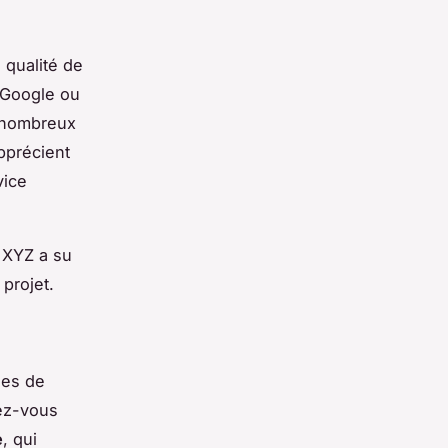
 qualité de
 Google ou
e nombreux
pprécient
vice
 XYZ a su
projet.
nes de
rez-vous
e
, qui