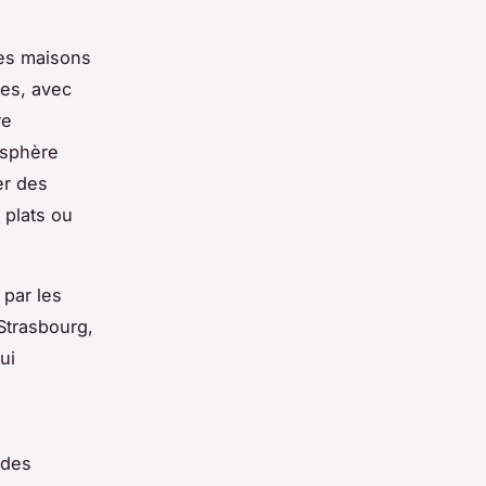
des
maisons
es, avec
re
osphère
er des
 plats ou
 par les
Strasbourg,
ui
 des