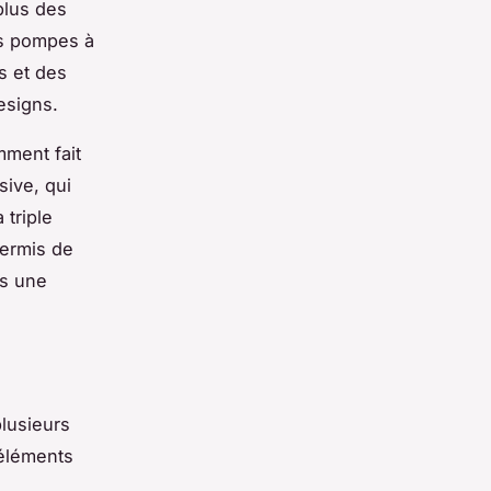
plus des
es pompes à
s et des
esigns.
mment fait
sive, qui
 triple
permis de
ns une
lusieurs
 éléments