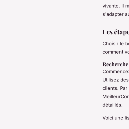
vivante. Il 
s'adapter au
Les étap
Choisir le 
comment vou
Recherche
Commencez p
Utilisez des
clients. Pa
MeilleurCo
détaillés.
Voici une l