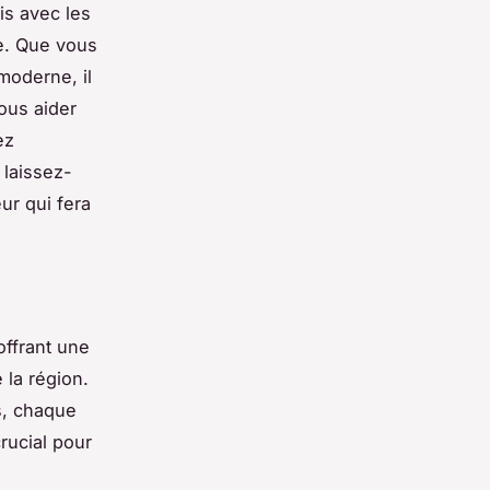
is avec les
e. Que vous
moderne, il
vous aider
ez
 laissez-
ur qui fera
offrant une
 la région.
s, chaque
rucial pour