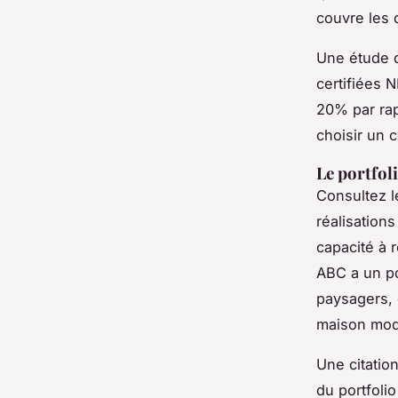
couvre les 
Une étude d
certifiées
N
20% par rap
choisir un 
Le portfoli
Consultez l
réalisation
capacité à r
ABC a un po
paysagers, 
maison mod
Une citatio
du portfolio 