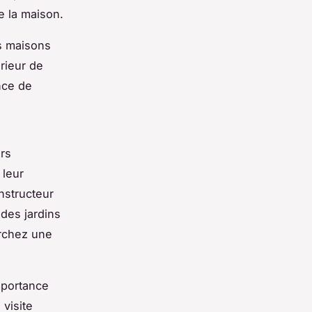
e la maison.
es maisons
rieur de
nce de
urs
 leur
onstructeur
des jardins
erchez une
importance
visite