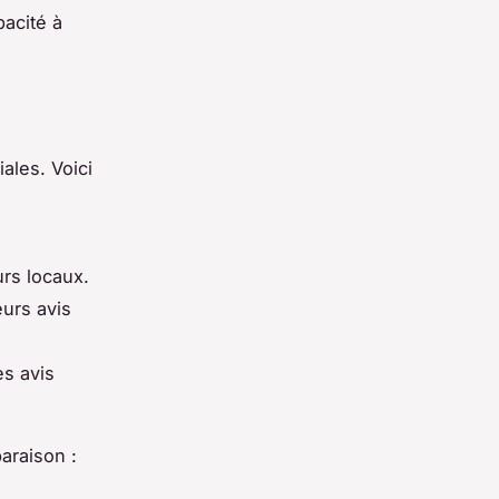
pacité à
ales. Voici
rs locaux.
eurs avis
es avis
araison :