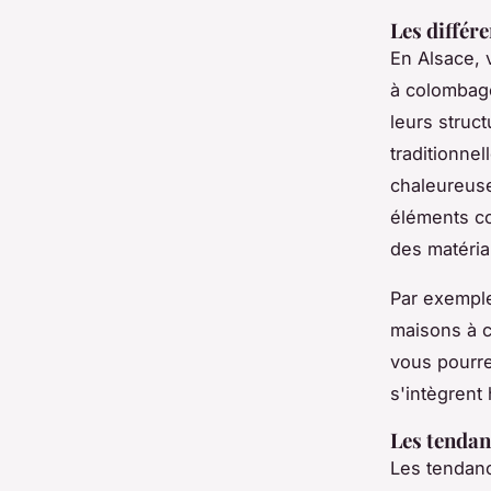
Les différ
En Alsace, 
à colombag
leurs struc
traditionne
chaleureuse
éléments co
des matéria
Par exemple,
maisons à c
vous pourre
s'intègrent
Les tendan
Les tendanc