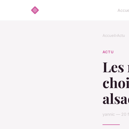
Accue
Accueil
›
Actu
ACTU
Les 
choi
alsa
yannic — 20 f